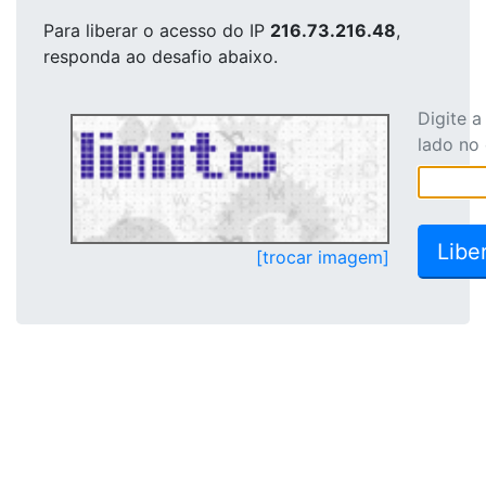
Para liberar o acesso
do IP
216.73.216.48
,
responda ao desafio abaixo.
Digite 
lado no
[trocar imagem]