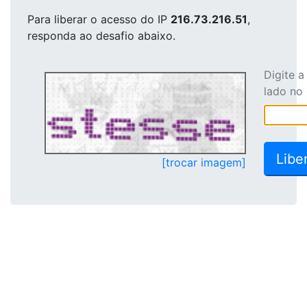
Para liberar o acesso
do IP
216.73.216.51
,
responda ao desafio abaixo.
Digite 
lado no
[trocar imagem]