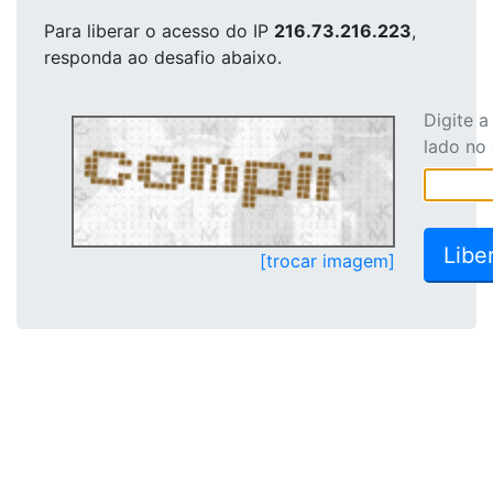
Para liberar o acesso
do IP
216.73.216.223
,
responda ao desafio abaixo.
Digite 
lado no
[trocar imagem]