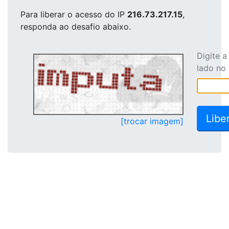
Para liberar o acesso
do IP
216.73.217.15
,
responda ao desafio abaixo.
Digite 
lado no
[trocar imagem]