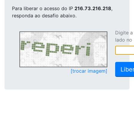
Para liberar o acesso
do IP
216.73.216.218
,
responda ao desafio abaixo.
Digite 
lado no
[trocar imagem]