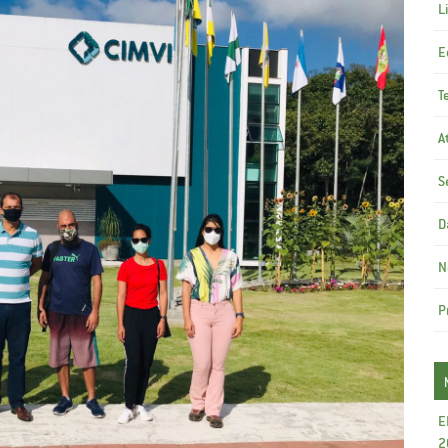
L
E
T
A
S
D
N
P
E
2