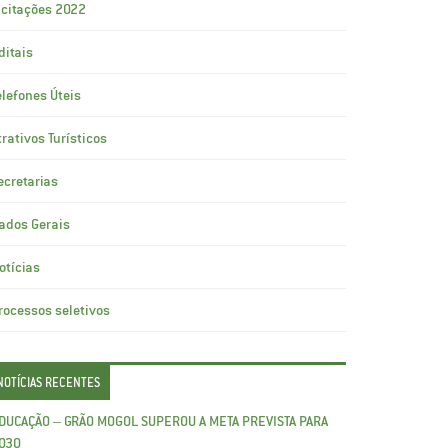
icitações 2022
ditais
elefones Úteis
trativos Turísticos
ecretarias
ados Gerais
otícias
rocessos seletivos
NOTÍCIAS RECENTES
DUCAÇÃO – GRÃO MOGOL SUPEROU A META PREVISTA PARA
030