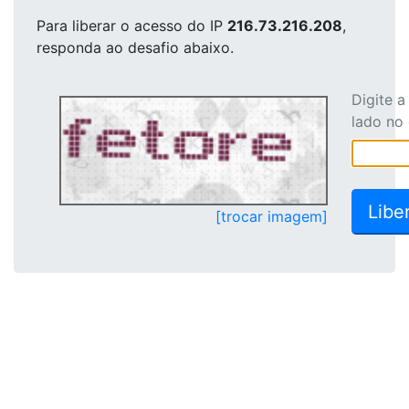
Para liberar o acesso
do IP
216.73.216.208
,
responda ao desafio abaixo.
Digite 
lado no
[trocar imagem]