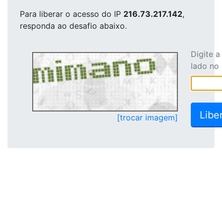
Para liberar o acesso
do IP
216.73.217.142
,
responda ao desafio abaixo.
Digite 
lado no
[trocar imagem]