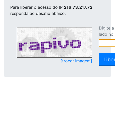
Para liberar o acesso
do IP
216.73.217.72
,
responda ao desafio abaixo.
Digite 
lado no
[trocar imagem]