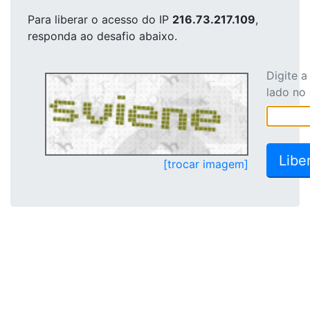
Para liberar o acesso
do IP
216.73.217.109
,
responda ao desafio abaixo.
Digite 
lado no
[trocar imagem]