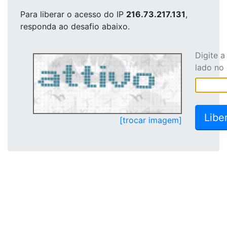
Para liberar o acesso
do IP
216.73.217.131
,
responda ao desafio abaixo.
Digite 
lado no
[trocar imagem]