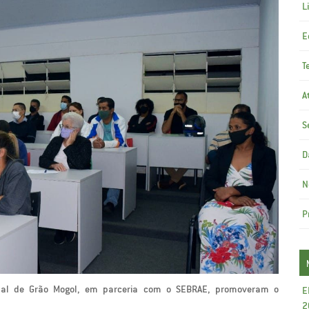
L
E
T
A
S
D
N
P
cipal de Grão Mogol, em parceria com o SEBRAE, promoveram o
E
2