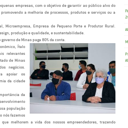
quenas empresas, com o objetivo de garantir ao público alvo do
P
 promovendo a melhoria de processos, produtos e serviços ou a
2
al, Microempresa, Empresa de Pequeno Porte e Produtor Rural.
A
sign, produção e qualidade, e sustentabilidade.
o governo de Minas paga 80% da conta.
M
onômico, Ítalo
s relevantes
P
stado de Minas
A
os negócios.
ra apoiar os
omia da cidade
importância da
envolvimento
ssa população
so nós fazemos
s que melhorem a vida dos nossos empreendedores, trazendo