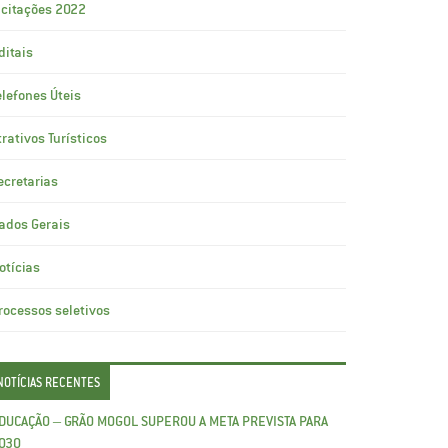
icitações 2022
ditais
elefones Úteis
trativos Turísticos
ecretarias
ados Gerais
otícias
rocessos seletivos
NOTÍCIAS RECENTES
DUCAÇÃO – GRÃO MOGOL SUPEROU A META PREVISTA PARA
030