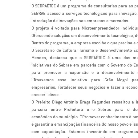
O SEBRAETEC é um programa de consultorias para as pe
SEBRAE acesso a serviços tecnológicos para inovação,
introdução de inovações nas empresas e mercados.
O projeto é voltado para Microempreendedor Individu
Oferecendo soluções em desenvolvimento tecnológico, de
Dentro do programa, a empresa escolhe o que precisa e 
O Secretário de Cultura, Turismo e Desenvolvimento Ec
Mendes, destacou que o SEBRAETEC é uma das mai
iniciativas do Sebrae em parceria com o Governo do E
para promover a expansão e o desenvolvimento d
“Trouxemos essa inciativa para Grão Mogol pa
empresários, fortalecer seus negócios e fazer a econ
crescer” disse.
O Prefeito Diêgo Antônio Braga Fagundes ressaltou a 
parceria entre Prefeitura e o Sebrae para o des
econômico do município. “Promover conhecimento à no
é garantir a emancipação financeira do nosso povo e is
com capacitação. Estamos investindo em programa