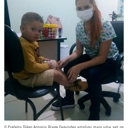
O Prefeito Diêgo Antonio Braga Fagundes ampliou mais uma vez os