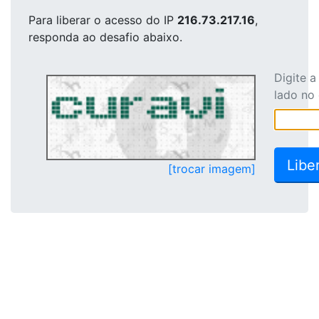
Para liberar o acesso
do IP
216.73.217.16
,
responda ao desafio abaixo.
Digite 
lado no
[trocar imagem]