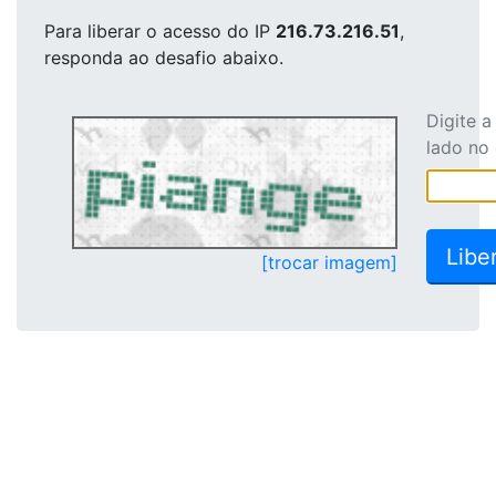
Para liberar o acesso
do IP
216.73.216.51
,
responda ao desafio abaixo.
Digite 
lado no
[trocar imagem]