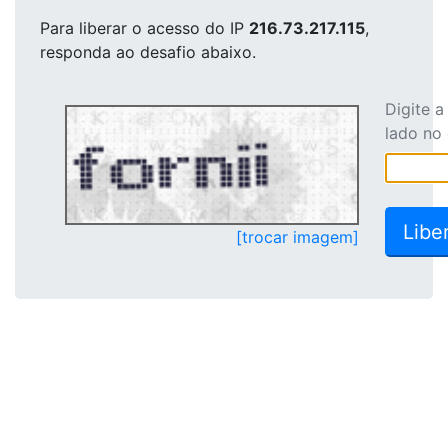
Para liberar o acesso
do IP
216.73.217.115
,
responda ao desafio abaixo.
Digite 
lado no
[trocar imagem]