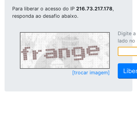
Para liberar o acesso
do IP
216.73.217.178
,
responda ao desafio abaixo.
Digite 
lado no
[trocar imagem]